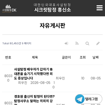
대한민국대표사설탐정
시크릿탐정 흥신소
자유게시판
Total 80,450건
9 페이지
번호
제목
글쓴이
조회
날짜
사설탐정 배우자가 갑자기 휴
대폰을 숨기기 시작했다면 외
8033
도 증상입니다
최우진
10
08-05
0
최우진
2026-08-05
1
0
경호원 출신이 탐정이 된다면?
탐정사무소 말하는 의외의 강
8032