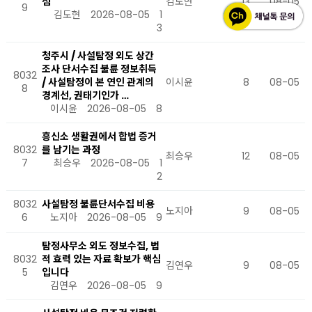
점
김도현
13
08-05
9
김도현
2026-08-05
1
3
청주시 / 사설탐정 외도 상간
조사 단서수집 불륜 정보취득
8032
/ 사설탐정이 본 연인 관계의
이시윤
8
08-05
8
경계선, 권태기인가 …
이시윤
2026-08-05
8
흥신소 생활권에서 합법 증거
8032
를 남기는 과정
최승우
12
08-05
7
최승우
2026-08-05
1
2
8032
사설탐정 불륜단서수집 비용
노지아
9
08-05
6
노지아
2026-08-05
9
탐정사무소 외도 정보수집, 법
8032
적 효력 있는 자료 확보가 핵심
김연우
9
08-05
5
입니다
김연우
2026-08-05
9