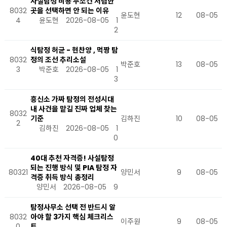
사설탐정 비용 무조건 저렴한
8032
곳을 선택하면 안 되는 이유
윤도현
12
08-05
4
윤도현
2026-08-05
1
2
식탐정 허균 - 현찬양 , 먹짱 탐
8032
정의 조선 추리소설
박준호
13
08-05
3
박준호
2026-08-05
1
3
흥신소 가짜 탐정의 전성시대
내 사건을 맡길 진짜 업체 찾는
8032
기준
김하진
10
08-05
2
김하진
2026-08-05
1
0
40대 추천 자격증! 사설탐정
되는 진행 방식 및 PIA 탐정 자
80321
양민서
9
08-05
격증 취득 방식 총정리
양민서
2026-08-05
9
탐정사무소 선택 전 반드시 알
8032
아야 할 3가지 핵심 체크리스
이주원
9
08-05
0
트