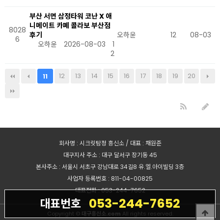
부산 서면 삼정타워 코난 X 애
니메이트 카페 콜라보 부산점
8028
후기
오하윤
12
08-03
6
오하윤
2026-08-03
1
2
12
13
14
15
16
17
18
19
20
11
회사명 : 시크릿탐정 흥신소 / 대표 : 채원준
대구지사 주소 : 대구 달서구 장기동 45
본사주소 : 서울시 서초구 강남대로 34길8 유.엘.아이빌딩 3층
사업자 등록번호 : 811-04-00825
대표전화 : 053-244-7652
053-244-7652
대표번호
Copyright ©
대구흥신소.com
All rights reserved.