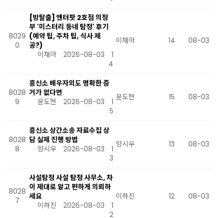
​[방탈출] 엔터팟 2호점 의정
부 '미스터리 동네 탐정' 후기
8029
(예약 팁, 주차 팁, 식사 제
이채아
14
08-03
0
공?)
이채아
2026-08-03
1
4
흥신소 배우자외도 명확한 증
8028
거가 없다면
윤도현
15
08-03
9
윤도현
2026-08-03
1
5
흥신소 상간소송 자료수집 상
8028
담 실제 진행 방법
양시우
13
08-03
8
양시우
2026-08-03
1
3
사설탐정 사설 탐정 사무소, 차
이 제대로 알고 편하게 의뢰하
8028
세요
이하진
12
08-03
7
이하진
2026-08-03
1
2