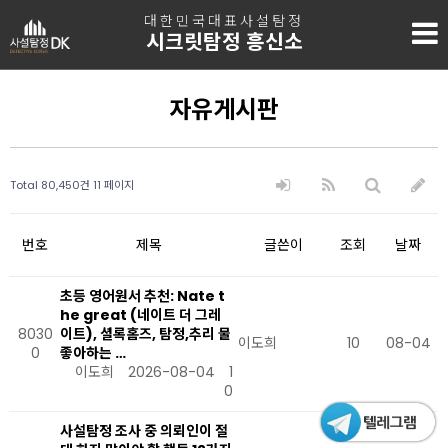
대한민국대표사설탐정
시크릿탐정 흥신소
자유게시판
Total 80,450건
11 페이지
번호
제목
글쓴이
조회
날짜
초등 영어원서 추천: Nate t
he great (네이트 더 그레
8030
이트), 셜록홈즈, 탐정,추리 물
이도희
10
08-04
0
좋아하는 …
이도희
2026-08-04
1
0
사설탐정 조사 중 의뢰인이 절