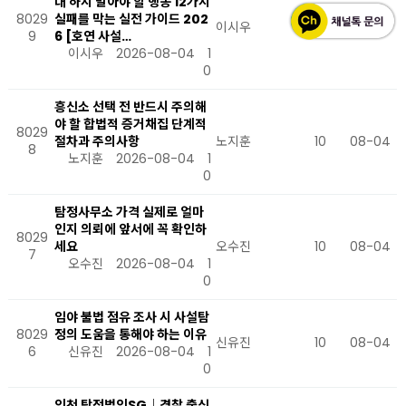
대 하지 말아야 할 행동 12가지
8029
실패를 막는 실전 가이드 202
이시우
10
08-04
9
6 [호연 사설…
이시우
2026-08-04
1
0
흥신소 선택 전 반드시 주의해
야 할 합법적 증거채집 단계적
8029
절차과 주의사항
노지훈
10
08-04
8
노지훈
2026-08-04
1
0
탐정사무소 가격 실제로 얼마
인지 의뢰에 앞서에 꼭 확인하
8029
세요
오수진
10
08-04
7
오수진
2026-08-04
1
0
임야 불법 점유 조사 시 사설탐
8029
정의 도움을 통해야 하는 이유
신유진
10
08-04
6
신유진
2026-08-04
1
0
인천 탐정법인SG｜경찰 출신