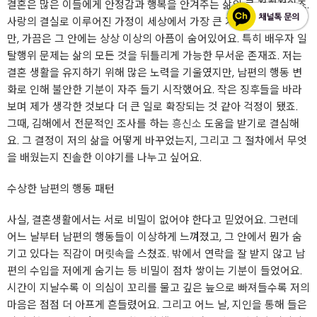
결혼은 많은 이들에게 안정감과 행복을 안겨주는 삶의 큰 전환점이죠.
사랑의 결실로 이루어진 가정이 세상에서 가장 큰 기쁨이 될 수 있지
만, 가끔은 그 안에는 상상 이상의 아픔이 숨어있어요. 특히 배우자 일
탈행위 문제는 삶의 모든 것을 뒤틀리게 가능한 무서운 존재죠. 저는
결혼 생활을 유지하기 위해 많은 노력을 기울였지만, 남편의 행동 변
화로 인해 불안한 기분이 자주 들기 시작했어요. 작은 징후들을 바라
보며 제가 생각한 것보다 더 큰 일로 확장되는 것 같아 걱정이 됐죠.
그때, 김해에서 전문적인 조사를 하는
흥신소
도움을 받기로 결심해
요. 그 결정이 저의 삶을 어떻게 바꾸었는지, 그리고 그 절차에서 무엇
을 배웠는지 진솔한 이야기를 나누고 싶어요.
수상한 남편의 행동 패턴
사실, 결혼생활에서는 서로 비밀이 없어야 한다고 믿었어요. 그런데
어느 날부터 남편의 행동들이 이상하게 느껴졌고, 그 안에서 뭔가 숨
기고 있다는 직감이 머릿속을 스쳤죠. 밖에서 연락을 잘 받지 않고 남
편의 수입을 저에게 숨기는 등 비밀이 점차 쌓이는 기분이 들었어요.
시간이 지날수록 이 의심이 꼬리를 물고 깊은 늪으로 빠져들수록 저의
마음은 점점 더 아프게 흔들렸어요. 그리고 어느 날, 지인을 통해 들은