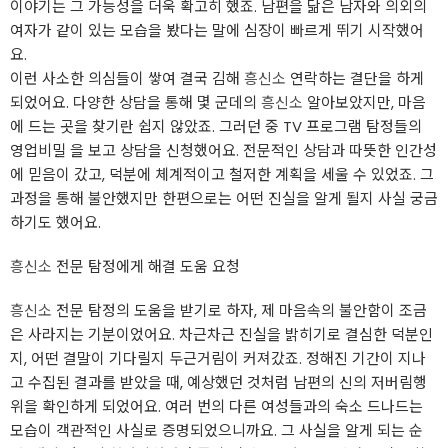
이야기는 그 가능성을 더욱 확고히 했죠. 남편을 닮은 남자와 의외의
여자가 같이 있는 모습을 봤다는 말에 심장이 빠르게 뛰기 시작했어
요.
이런 사소한 의심들이 쌓여 결국 김해
흥신소
연락하는 결단을 하게
되었어요. 다양한 상담을 통해 몇 군데의
흥신소
알아보았지만, 마음
에 드는 곳을 찾기란 쉽지 않았죠. 그러던 중 TV 프로그램 탐정들의
영업비밀 을 보고 상담을 신청했어요. 전문적인 상담과 따뜻한 인간성
에 믿음이 갔고, 덕분에 체계적이고 철저한 계획을 세울 수 있었죠. 그
과정을 통해 불안했지만 한편으로는 어떤 진실을 알게 될지 사실 궁금
하기도 했어요.
흥신소
전문 탐정에게 해결 도움 요청
흥신소
전문 탐정의 도움을 받기로 하자, 제 마음속의 불안함이 조금
은 사라지는 기분이었어요. 차근차근 진실을 밝히기로 결심한 덕분인
지, 어떤 결말이 기다릴지 두근거림이 커져갔죠. 정해진 기간이 지나
고 수집된 결과를 받았을 때, 예상했던 것처럼 남편의 신의 저버림행
위을 확인하게 되었어요. 여러 번의 다른 여성들과의 숙소 드나드는
모습이 객관적인 사실로 증명되었으니까요. 그 사실을 알게 되는 순