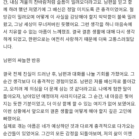
간, 내심 겨울의 찬바람처럼 슬픔이 밀려오더라고요. 남편을 믿고 함
께 하려 했던 저였기에 그 배신은 정말 미치도록 큰 충격이었어요. 절
망감이 밀려오며 어떻게 이 사실을 감당해야 할지 막막함이 불쑥 밀려
왔고, 그냥 세상이 무너져버린 듯했어요. 그런 생각을 하니 마음속에
서 치유할 수 없는 아픔이 느껴졌죠. 결국 결혼 생활에 대해 다시 생각
하게 되었고, 한편으로는 여전히 사랑하기 때문에 더욱 고통스러웠답
니다.
남편의 싸늘한 반응
결국 전체 진실이 드러난 후, 남편과 대화를 나눌 기회를 가졌어요. 그
순간 생각보다 더 충격적인 경험이었죠. 남편은 저를 배신자로 몰아갔
고, 오히려 제 의심을 더 문제 삼는 것 같더라고요. 나에게 험한 말이
돌아오자, 남아있던 애정마저 사라지더군요. 그 순간, 내 마음은 찢어
지는 듯한 기분이었고, 더 이상 함께 할 수 있는 여지가 없어 보였어요.
이런 상황에서 앞으로의 결혼 생활을 어떻게 해야 할지 깊은 고민에
빠졌어요.
실제로 겪는 아픔은 네가 예상하던 것과 다르게 충격적으로 다가오는
순간들이 있었어요. 그간의 모든 감정을 되돌아보며, 저의 삶이 이젠