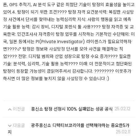
론, GPS 추적기, AI 분석 도구 같은 최첨단 기술이 탐정의 효율성을 높이고
있어.​4. 탐정이 되기 위한 조건????️ 탐정 자격 요건분석력: 복잡한
사설탐
정
사건에서 단서를 찾아내는 능력심리학 지식: 사람의 행동을 읽고 예측
기술 활용 능력: 감시 장비, 디지털 포렌식 툴 사용​???? 탐정 자격증 및 교
육한국: 민간조사사 자격증이 탐정 업무를 시작하는 기본적인 수단해외: 미
국, 일본 등에서는 PI(Private Investigator) 라이센스가 필요​요약하자
면​????️‍♂️ 탐정은 정보와
사설탐정
단서를 모아 사건을 해결하는 직
업???? 전망: 디지털 범죄와 산업 성장으로 탐정 수요 증가???? 필요한
기술: 분석력, 심리학, 기술 활용 능력???? 미래: 더 전문적이고 첨단화된
탐정이 등장할 가능성이 큼읽어주셔서 감사합니다. ????​???? 이웃추가
하시면 더 많은 정보를 놓치지 않을
사설탐정
수 있습니다 :)
25.02.12
이전글
흥신소 탐정 선정시 100% 실패없는 성공 공식
다음글
광주흥신소 디텍티브코리아를 선택해야하는 중요한5가
25.02.11
지