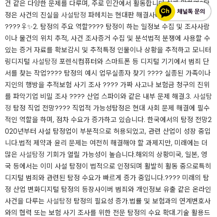
건 같은 다양한 문제를 다루며, 주로 민간에서 활동합니다.​쉽게 말하면?탐
정은 사건의 진실을
사설탐정
파헤치는 현대판 해결사라고 할 수 있죠!
????️‍♀️✨​2. 탐정의 주요 역할???? 탐정이 하는 일정보 수집 및 조사사람
이나 물건의 위치 추적, 사건 조사증거 수집 및 분석법적 분쟁에 사용할 수
있는 증거 자료를 확보감시 및 추적특정 인물이나 상황을 추적하고 모니터
링디지털
사설탐정
포렌식컴퓨터와 스마트폰 등 디지털 기기에서 범죄 단
서를 찾는 작업​???? 탐정의 예시 업무실종자 찾기 ???? 실종된 가족이나
지인의 행방을 추적보험 사기 조사 ???? 가짜 사고나 보험금 청구의 진위
를 파악기업 비밀 조사 ???? 산업 스파이와 같은 내부 문제 해결.​3.
사설탐
정
탐정 직업 전망???? 직업적 가능성탐정은 현대 사회 문제 해결에 필수
적인 역할을 하며, 점차 수요가 증가하고 있습니다. 한국에서의 탐정 전망2
020년부터 사설 탐정업이 부분적으로 허용되었고, 관련 산업이 성장 중입
니다.법적 제약과 윤리 문제는 여전히 해결해야 할 과제지만, 미래에는 더
많은
사설탐정
기회가 열릴 가능성이 높습니다.해외의 상황미국, 일본, 영
국 등에서는 이미 사설 탐정이 법적으로 인정되며 활발히 활동 중으로특히
디지털 범죄와 관련된 탐정 수요가 빠르게 증가 중입니다.​???? 미래의 탐
정 산업 변화디지털 탐정의 등장사이버 범죄와 개인정보 유출 같은 온라인
사건을 다루는
사설탐정
탐정의 필요성 증가.법률 및 보험과의 연계변호사
와의 협력 또는 보험 사기 조사를 위한 전문 탐정의 수요 확대.기술 활용드