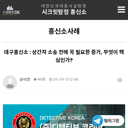
대한민국대표사설탐정
시크릿탐정 흥신소
흥신소사례
대구흥신소 : 상간자 소송 전에 꼭 필요한 증거, 무엇이 핵
심인가?
0건
411회
24-09-13 12:48