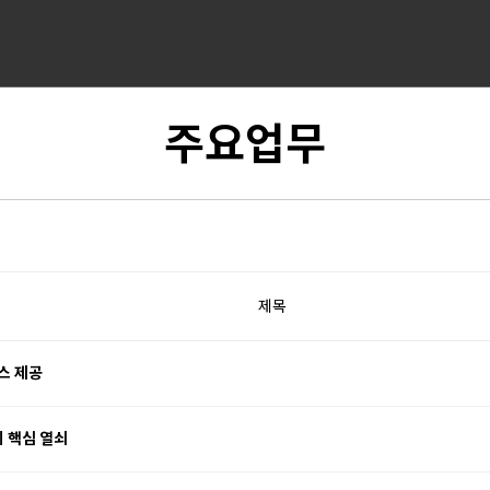
주요업무
제목
스 제공
의 핵심 열쇠