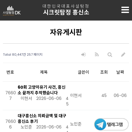
대한민국대표사설탐정
시크릿탐정 흥신소
자유게시판
Total 80,447건
257 페이지
번호
제목
글쓴이
조회
날짜
60회 고양이유기 사건, 흥신
7660
소 끝까지 추적했습니다
이현서
45
06-06
7
이현서
2026-06-06
4
5
대구흥신소 의뢰금액 및 대구
7660
흥신소 후기
노민준
44
06-06
6
노민준
2026-06-06
4