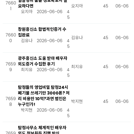
일탈행위 불륜 정보확보이 필
7660
요하다면
오지아
45
06-06
1
오지아
2026-06-06
4
5
창원흥신소 합법적인증거 수
7660
집완료
김유나
45
06-06
0
김유나
2026-06-06
4
5
광주흥신소 도움 받아 배우자
7659
외도증거 수집한 후기
최지유
45
06-06
9
최지유
2026-06-06
4
5
탐정들의 영업비밀 탐정24시
폐기물 쓰레기만 3000톤? 처
7659
리 비용만 10억?과연 범인은
박지현
45
06-06
8
누구인가!
박지현
2026-06-06
4
5
탐정사무소 체계적인 배우자
7659
외도 정보취득 진행 방식