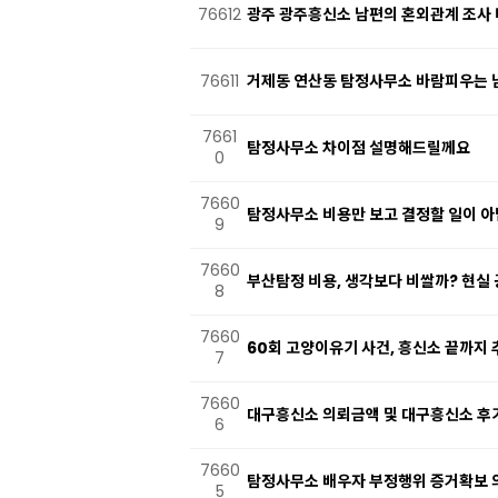
76612
광주 광주흥신소 남편의 혼외관계 조사 
76611
거제동 연산동 탐정사무소 바람피우는 
7661
탐정사무소 차이점 설명해드릴께요
0
7660
탐정사무소 비용만 보고 결정할 일이 아닙
9
7660
부산탐정 비용, 생각보다 비쌀까? 현실
8
7660
60회 고양이유기 사건, 흥신소 끝까지
7
7660
대구흥신소 의뢰금액 및 대구흥신소 후
6
7660
탐정사무소 배우자 부정행위 증거확보 
5