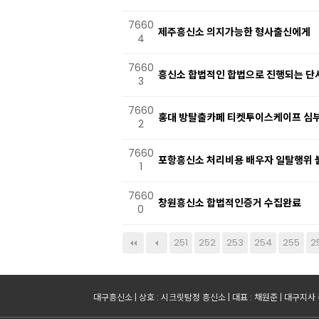
7660
제주흥신소 의지가능한 형사출신에게
4
7660
흥신소 합법적인 합법으로 진행되는 단
3
7660
홍대 방탈출카페 티켓투이스케이프 심부
2
7660
포항흥신소 처리비용 배우자 일탈행위 
1
7660
창원흥신소 합법적인증거 수집완료
0
다음
맨끝
251
252
253
254
255
2
대구흥신소 | 상호 : 시크릿탐정 흥신소 | 대표 : 채원준 | 대구지사 주