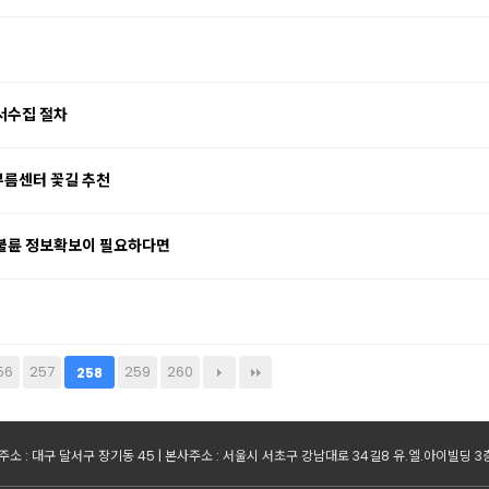
서수집 절차
름센터 꽃길 추천
불륜 정보확보이 필요하다면
56
257
259
260
258
소 : 대구 달서구 장기동 45 | 본사주소 : 서울시 서초구 강남대로 34길8 유.엘.아이빌딩 3층 | 