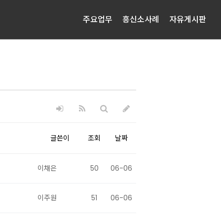
주요업무
흥신소사례
자유게시판
글쓴이
조회
날짜
이채은
50
06-06
이주원
51
06-06