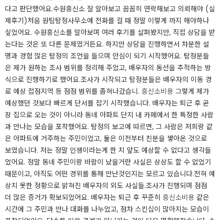
다고 판단했어요.​​수원흥신소 잘 알아보고 꼼꼼히 연락해보고 의뢰해야 (실
제후기)처음 원팀탐정사무소에 전화를 걸 때 정말 이렇게 까지 해야하나
싶었어요. 수원흥신소를 알아보며 여러 후기를 살펴봤지만, 직접 상담을 받
는다는 것은 또 다른 문제였거든요. 하지만 상담을 진행하면서 차분한 설
명과 경험 많은 탐정의 조언을 들으며 안심이 되기 시작했어요. 탐정분들
은 제가 원하는 조사 범위를 정리해 주었고, 배우자의 동선을 추적하는 방
식으로 진행하기로 했어요.​조사가 시작되고 탐정분들은 배우자의 이동 경
로 예상 접점지역 등 점점 범위를 좁혀나갔습니.
흥신소비용
그렇게 제가
예상했던 것보다 빠르게 단서를 잡기 시작했습니다. 배우자는 퇴근 후 곧
장 집으로 오는 것이 아니라 동네 아파트 단지 내 카페에서 한 특정한 사람
과 만나는 모습을 포착했어요. ​탐정의 보고에 따르면, 그 사람은 저희랑 같
은 아파트에 거주하는 주민이었고, 둘은 이전부터 친분을 쌓아온 것으로
보였습니다. 저는 정말 인생이라는게 한 치 앞도 예상할 수 없다고 생각들
었어요. 정말 동네 주민이랑 바람이 났을거란 사실은 상상도 할 수 없었기
때문이고, 아직도 어떤 경위를 통해 만난것인지는 모르고 있습니다.​전혀 예
상치 못한 정황으로 밝혀진 배우자의 외도 사실들.조사가 진행되며 점점
더 많은 증거가 확보되었어요. 배우자는 퇴근 후 꾸준히
흥신소비용
같은
시간에 그 주민과 만나 대화를 나누었고, 점차 스킨십이 많아지는 모습이