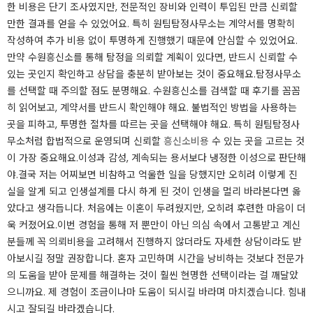
한 비용은 단기 조사였지만, 전문적인 장비와 인력이 투입된 만큼 신뢰할
만한 결과를 얻을 수 있었어요. 특히 원팀탐정사무소는 계약서를 명확히
작성하여 추가 비용 없이 투명하게 진행했기 때문에 안심할 수 있었어요.
만약 수원흥신소를 통해 탐정을 의뢰할 계획이 있다면, 반드시 신뢰할 수
있는 곳인지 확인하고 상담을 충분히 받아보는 것이 중요해요.​탐정사무소
를 선택할 때 주의할 점도 분명해요. 수원흥신소를 검색할 때 후기를 꼼꼼
히 읽어보고, 계약서를 반드시 확인해야 해요. 불법적인 방법을 사용하는
곳을 피하고, 투명한 절차를 따르는 곳을 선택해야 해요. 특히 원팀탐정사
무소처럼 합법적으로 운영되며 신뢰할
흥신소비용
수 있는 곳을 고르는 것
이 가장 중요해요.​​이성과 감성, 계속되는 용서보다 냉정한 이성으로 판단해
야.결국 저는 어찌보면 비참하고 억울한 일을 당했지만 오히려 이렇게 진
실을 알게 되고 인생설계를 다시 하게 된 것이 인생을 멀리 바라본다면 옳
았다고 생각듭니다. 처음에는 이혼이 두려웠지만, 오히려 후련한 마음이 더
욱 커졌어요.​이번 경험을 통해 저 뿐만이 아닌 의심 속에서 고통받고 계신
분들께 꼭 의뢰비용을 고려해서 진행하지 않더라도 자세한 상담이라도 받
아보시길 정말 권장합니다. 혼자 고민하며 시간을 낭비하는 것보다 전문가
의 도움을 받아 문제를 해결하는 것이 훨씬 현명한 선택이라는 걸 깨달았
으니까요. 제 경험이 조금이나마 도움이 되시길 바라며 마치겠습니다. 힘내
시고 잘되길 바라겠습니다.​