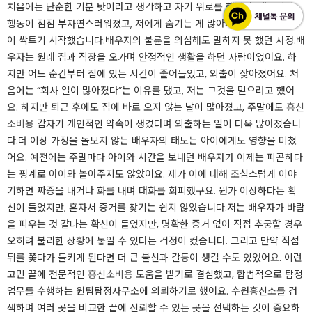
처음에는 단순한 기분 탓이라고 생각하고 자기 위로를 했지만, 배우자의
행동이 점점 부자연스러워졌고, 저에게 숨기는 게 많아지는 걸 보며 의심
이 싹트기 시작했습니다.​배우자의 불륜을 의심해도 말하지 못 했던 사정.배
우자는 원래 집과 직장을 오가며 안정적인 생활을 하던 사람이었어요. 하
지만 어느 순간부터 집에 있는 시간이 줄어들었고, 외출이 잦아졌어요. 처
음에는 “회사 일이 많아졌다”는 이유를 댔고, 저는 그것을 믿으려고 했어
요. 하지만 퇴근 후에도 집에 바로 오지 않는 날이 많아졌고, 주말에도
흥신
소비용
갑자기 개인적인 약속이 생겼다며 외출하는 일이 더욱 많아졌습니
다.​더 이상 가정을 돌보지 않는 배우자의 태도는 아이에게도 영향을 미쳤
어요. 예전에는 주말마다 아이와 시간을 보내던 배우자가 이제는 피곤하다
는 핑계로 아이와 놀아주지도 않았어요. 제가 이에 대해 조심스럽게 이야
기하면 짜증을 내거나 화를 내며 대화를 회피했구요. 뭔가 이상하다는 확
신이 들었지만, 혼자서 증거를 찾기는 쉽지 않았습니다.​저는 배우자가 바람
을 피우는 것 같다는 확신이 들었지만, 명확한 증거 없이 직접 추궁할 경우
오히려 불리한 상황에 놓일 수 있다는 걱정이 컸습니다. 그리고 만약 직접
뒤를 쫓다가 들키게 된다면 더 큰 불신과 갈등이 생길 수도 있었어요. 이런
고민 끝에 전문적인
흥신소비용
도움을 받기로 결심했고, 합법적으로 탐정
업무를 수행하는 원팀탐정사무소에 의뢰하기로 했어요. 수원흥신소를 검
색하며 여러 곳을 비교한 끝에 신뢰할 수 있는 곳을 선택하는 것이 중요하