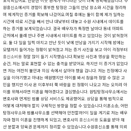
포착되었어요. 단순한 이웃 관계가 아니라는 것이 더욱 명확해졌습니다. 수
원흥신소에서의 경험이 풍부한 탐정은 그들의 만남 장소와 시간을 정리하
며 체계적인 증거를 확보해 나갔어요.​며칠 후에는 둘이 함께 제가 일하는
시간에 따로 시간을 빼서 만나 대낮부터 대놓고 수원 시내에서 데이트를
하는 증거를 보게되었습니다. 결국 배우자가 특정한 날마다 동네 아파트
근처에서 몰래 만나 주변 시내에서 데이트를 하고 있었다는 것이 밝혀졌어
요. 둘 다 일을 일찍 마치고 만난 듯이 낮에 만남을 가지기 시작해 밤에는
모텔까지 들어가는 정황이 밝혀졌고 저는 증거 사진을 보고 아이 걱정부터
흥신소비용
정말 많이 들기 시작했습니다.​확보된 사진과 영상을 확인하는
순간, 저는 말로 표현할 수 없는 충격을 받았어요. 하지만 이 증거가 없었다
면 저는 여전히 불안과 의심 속에서 살아야 했을 겁니다. 저는 친정에다 사
실을 이야기했고 아내는 애원했지만 아이를 봐서 참을까 정말 수 많은 고
민을 했지만 이사 온 이후부터 쭉 바람을 핀 정황이 나오고 저는 오히려 아
이를 위해서라면 이혼을 해야겠다고 결심했습니다. 원팀탐정사무소에서는
변호사와 연계된 법률 상담 서비스도 제공했어요. 상담을 통해 법적으로
어떻게 대처해야 할지 구체적인 방향을 정할 수 있었습니다.​이혼소송, 어떤
탐정사무소와 법률사무소를 선택해야 안전할까?이 일을 계기로 저는 배우
자와 협의 이혼을 진행하게 되었고, 변호사의
흥신소비용
도움을 받아 재
산 분할과 양육권 문제까지 정리할 수 있었습니다.​수원흥신소를 통해 의뢰