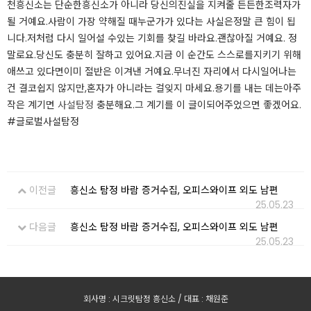
천흥신소는 단순한흥신소가 아니라 당신의진실을 지켜줄 든든한조력자가
될 거예요.사람이 가장 약해질 때누군가가 있다는 사실은정말 큰 힘이 됩
니다.저처럼 다시 일어설 수있는 기회를 찾길 바라요.괜찮아질 거예요. 정
말로요.당신도 충분히 잘하고 있어요.지금 이 순간도 스스로를지키기 위해
애쓰고 있다면이미 절반은 이겨낸 거예요.무너진 자리에서 다시일어나는
건 결코쉽지 않지만,혼자가 아니라는 걸잊지 마세요.용기를 내는 데는아주
작은 계기면
사설탐정
충분해요.그 계기를 이 글이되어주었으면 좋겠어요.​​​
#글로벌사설탐정
이전글
흥신소 탐정 바람 증거수집, 오피스와이프 외도 남편
25.05.23
다음글
흥신소 탐정 바람 증거수집, 오피스와이프 외도 남편
25.05.23
회사명 : 시크릿탐정 흥신소 / 대표 : 채원준