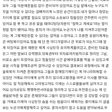
모두 그들 덕분에흔들림 없이 준비되어 있었어요.진실 앞에서는 누구도거
짓을 이어갈 수 없다는 걸뼈저리게 느꼈던 순간이었죠.내가 얼마나 참았는
지이제 말로 설명할 필요도 없었어요.소송보다 힘들었던 건주변의 시선이
었어요.말 못 하고 끙끙 앓을 때마다담당자분의 “잘하고 계세요”라는 말이
정말 힘이 됐어요.저는 혼자가 아니었어요.누군가가 나를 지켜주고믿어준
다는 게 그렇게든든할 수 있다는 걸처음 느꼈어요.그 조용한 응원이제게는
큰 버팀목이었어요.힘들 때 단 한 마디가얼마나 큰 위로가 되는지그때 알
게 되었어요.결국 재판은 제게
사설탐정
유리하게흘러갔고, 준비된 자료들
은그 어떤 말보다 강력했죠.양육권부터 위자료까지법적으로 정리된 그날,
비로소 숨이 트였어요.길고 힘들었던 시간 끝에마침표를 찍을 수 있었고새
로운 시작을 향해조금씩 걸어나갈 수 있었어요.결과보다 과정에서도 제 곁
을묵묵히 지켜준 존재였어요.그들과 함께였기에이긴 게 아니라회복할 수
있었던 거예요.아이에게 상처 주지 않으려고환경을 바꾸고 이사를 했어요.
아이도 잘 적응해줘서 고마웠고저도 이제는 스스로를돌보며 살아가고 있
어요.심리상담도 병행하면서마음을 정리하고 있고요.부천흥신소는 제 인
생을밝혀준 빛 같은 존재였어요.그들이 없었다면이 모든 걸 감당할 수없었
을 거예요.이제야
사설탐정
숨을 쉬는 법을다시 배워가는 중이에요.이 글을
보는 누군가에게말해주고 싶어요. 혼자서참지 말고 도움을 받아보세요.부