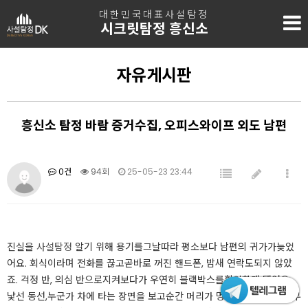
대한민국대표사설탐정
시크릿탐정 흥신소
자유게시판
흥신소 탐정 바람 증거수집, 오피스와이프 외도 남편
0건
94회
25-05-23 23:44
진실을
사설탐정
알기 위해 용기를그날따라 평소보다 남편의 귀가가늦었
어요. 회식이라며 전화를 끊고곧바로 꺼진 핸드폰, 밤새 연락도되지 않았
죠. 걱정 반, 의심 반으로지켜보다가 우연히 블랙박스를확인하게 됐어요.
낯선 동선,누군가 차에 타는 장면을 보고순간 머리가 멍해졌어요.그동안 무