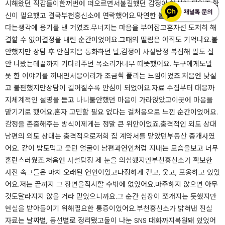
시해왔던 직감들이한꺼번에 떠오르면서불길했던 감정이 현실이 되었죠.확
신이 필요했고 결국부천흥신소에 연락했어요.막연한 불안보다 진실이 낫
다는생각에 용기를 낸 거였죠.무너지는 마음을 부여잡고혼자선 도저히 해
결할 수 없어결정을 내린 순간이었어요.그때의 떨림은 아직도 기억나요.불
안했지만 상담 후 안심처음 통화하던 날,감정이
사설탐정
복잡해 말도 잘
안 나왔는데끝까지 기다려주던 목소리가너무 따뜻했어요. 누구에게도말
못 한 이야기를 꺼내면서응어리가 조금씩 풀리는 느낌이었죠.처음엔 낯설
고 불편했지만상담이 길어질수록 안심이 되었어요.자료 수집부터 대응까
지체계적인 설명을 듣고 나니불안했던 마음이 가라앉았고이곳에 마음을
맡기기로 했어요.혼자 고민할 필요 없다는 걸처음으로 느낀 순간이었어요.
감정을 존중해주는 방식이제게는 정말 큰 위안이었죠.충격적인 외도 상대
남편의 외도 상대는 충격적으로저희 집 계약서를 맡았던부동산 중개사였
어요. 같이 밥도먹고 웃던 얼굴이 남편과연인처럼 지내는 모습을보고 너무
혼란스러웠죠.처음엔
사설탐정
제 눈을 의심했지만부천흥신소가 확보한
사진 속그들은 마치 오래된 연인이었고다정하게 걷고, 웃고, 포옹하고 있었
어요.저는 끝까지 그 장면을직시할 수밖에 없었어요.마주하지 않으면 아무
것도달라지지 않을 거라 믿었으니까요.그 순간 심장이 쪼개지는 듯했지만
현실을 받아들이기 위해필요한 통증이었어요.부천흥신소가 밝혀낸 진실
자료는 날짜별, 동선별로 정리됐고둘이 나눈 SNS 대화까지복원돼 있었어