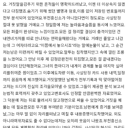
요. 거짓말을감추기 위한 흔적들이 명확히드러났고, 이젠 더 이상속지 않겠
다고 다짐했죠.숨기기 위해 썼던 별명과 암호,이름 없이 저장된 번호들까지
전부 분석되어 있었어요.부천흥신소가 아니었다면이 정도로는
사설탐정
절대 못 밝혔을 거예요.그 정밀함에 저는 놀라움과슬픔을 동시에 느꼈어요.
모든 퍼즐이 완성되는 느낌이었죠.모든 걸 정리할 결심더 충격이었던 건
내연녀가저를 따로 만나자는 연락을해왔다는 거예요. 거래인 줄알고 나갔
는데 그 여자더라고요.“이쯤에서 놓으시죠”라는 말에눈물이 났고, 그 순간
저는남은 미련까지 버릴 수 있었어요.말투는 침착했지만그 속에 깔린 조롱
을 느꼈어요.그 만남 이후 제 감정은완전히 뒤집혔고,모든 걸 끝내겠다는
결심이더 단단해졌어요.그녀의 한마디가 내게이 관계를 놓을 마지막 실마
리를쥐여준 셈이었죠.그 이후에도차량 이동,
사설탐정
카드 사용 내역,일정
까지 꼼꼼하게 체크했어요.거짓말했던 날짜가 전부기록과 딱 맞아떨어졌
고저는 드디어 진실의 조각을모아낼 수 있었죠.그들이 제공한 분석 보고서
는법적 효력까지 갖추고 있었고변호사도 인정할 만큼완벽한 자료였어요.
그 덕분에 저는 뒤로 물러서지 않고정면으로 싸울 수 있었어요.거짓을 꿰
뚫는 데 필요한모든 무기를 부여받은 기분이었죠.남편에게 증거를 보여준
날,그는 아무 말 없이 자리를떠났고 며칠 후 내용증명이도착했어요. 외도
아니라며위자료도 줄 수 없다는데저는 오히려 웃음이 나왔죠.부천흥신소
덕에 모든 게명확히 정리돼 있었으니까요.감정도,
사설탐정
현실도, 자료도