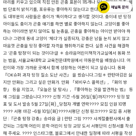
마리를 키우고 있으며 직접 만든 곤충 표본이 115개나 되는 어린이 강충. 제
법 단호히 밝히기를, 포유류는 좋아하지 않는다고 한다. 여기까지만 설명해
도 대부분의 사람들은 충이가 ‘특이하다’고 생각할 것이다. 충이네 반
탐정
아이들도 충이가 곤충 얘기를 하면 별로 좋아하지 않는다. 고양이를 좋아
하는 아이라면 받지 않아도 될 눈총을, 곤충을 좋아하는 아이만 받아야 하
다니! 그런데 동네 고양이 ‘체다’가 실종되자, 강충은 남들 눈치 보지 않고
마음껏 곤충을
탐정
좋아할 자격을 쟁취하기로 한다. 실종 사건을 해결하
고 ‘곤충 탐정’이 되는 것이다!​글 ＊ 송라음​어린이책작가교실에서 동화 쓰
는 법을, 서울교육대학교 교육전문대학원에서 아동문학을 배웠습니다. 어
린이와 가장 가까운 곳에서 함께 성장하는 어른이 되고 싶습니다. 동화
『OK슈퍼 과자
탐정
질소 도난 사건』 을 썼습니다.​그림＊ 란탄​마감은 싫
지만 만화는 그리고 싶은 만화가. 만화 「뫼비우스 콜렉션」, 「화의 방
향」 등을 지었고, 『오늘은 달 탐사』, 『좋아하는 것을 발견하는 법』 등
에 그림을 그렸습니다.???? 신청 기간 ~5월 26일(월)까지​????​
탐정
발
표 및 도서 발송 5월 27일(화)_당첨자 개별 연락​????​ ​모집 인원 10명​
???? 서평 마감 ~6월 10일(화)​????서평단 신청 링크​???? 모집 중 서평
단 :『곤충 탐정 강충』송라음 글 | 란탄 그림 ???? 사계절출판사에서 출
간되는 그림책·어린이 문학·어린이
탐정
교양 도서 서평단의 신청서를 작성
해 주세요. ???? 인스타그램, 블로그에서 안내한 일정에 따라 서평을 작성