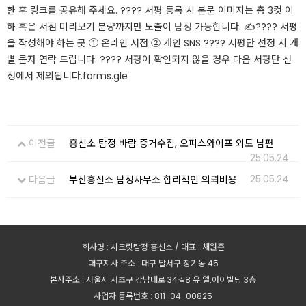
한 후 링크를 공유해 주세요. ???? 서평 등록 시 본문 이미지는 총 3컷 이
하 혹은 서점 미리보기 분량까지만 노출이
탐정
가능합니다. ✍???? 서평
을 작성해야 하는 곳 ① 온라인 서점 ② 개인 SNS ???? 서평단 선정 시 개
별 문자 연락 드립니다. ???? 서평이 확인되지 않을 경우 다음 서평단 선
정에서 제외됩니다.forms.gle​
이전글
흥신소 탐정 바람 증거수집, 오피스와이프 외도 남편
25.05.24
25.05.24
다음글
부산흥신소 탐정사무소 합리적인 의뢰비용
회사명 : 시크릿탐정 흥신소 / 대표 : 채원준
대구지사 주소 : 대구 달서구 장기동 45
본사주소 : 서울시 서초구 강남대로 34길8 유.엘.아이빌딩 3층
사업자 등록번호 : 811-04-00825