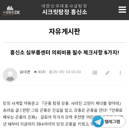
대한민국대표사설탐정
시크릿탐정 흥신소
자유게시판
흥신소 심부름센터 의뢰비용 필수 체크사항 5가지!
0건
93회
25-05-24 00:43
탐정
사계절 아동문고 『곤충 탐정 강충: 사라진 고양이 체다를 찾아라』
송라음 글 | 란탄 그림 ​​곤충은 진실을 알고, 강충은 곤충을 안다!『만화로
배우는 곤충의 진화』 갈로아 작가가 강력 추천한 어린이책!​초등학교 1학
년 때부터 지금까지 384마리의
탐정
곤충을 키웠고, 5학년인 지금은 72