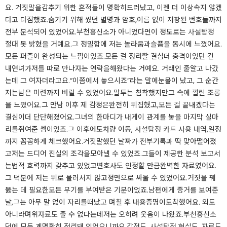
요. 거짓말을감추기 위한 흔적들이 명확히드러났고, 이젠 더 이상속지 않겠
다고 다짐했죠.숨기기 위해 썼던 별명과 암호,이름 없이 저장된 번호들까지
전부 분석되어 있었어요.부천흥신소가 아니었다면이 정도로는
사설탐정
절대 못 밝혔을 거예요.그 정밀함에 저는 놀라움과슬픔을 동시에 느꼈어요.
모든 퍼즐이 완성되는 느낌이었죠.모든 걸 정리할 결심더 충격이었던 건
내연녀가저를 따로 만나자는 연락을해왔다는 거예요. 거래인 줄알고 나갔
는데 그 여자더라고요.“이쯤에서 놓으시죠”라는 말에눈물이 났고, 그 순간
저는남은 미련까지 버릴 수 있었어요.말투는 침착했지만그 속에 깔린 조롱
을 느꼈어요.그 만남 이후 제 감정은완전히 뒤집혔고,모든 걸 끝내겠다는
결심이더 단단해졌어요.그녀의 한마디가 내게이 관계를 놓을 마지막 실마
리를쥐여준 셈이었죠.그 이후에도차량 이동,
사설탐정
카드 사용 내역,일정
까지 꼼꼼하게 체크했어요.거짓말했던 날짜가 전부기록과 딱 맞아떨어졌
고저는 드디어 진실의 조각을모아낼 수 있었죠.그들이 제공한 분석 보고서
는법적 효력까지 갖추고 있었고변호사도 인정할 만큼완벽한 자료였어요.
그 덕분에 저는 뒤로 물러서지 않고정면으로 싸울 수 있었어요.거짓을 꿰
뚫는 데 필요한모든 무기를 부여받은 기분이었죠.남편에게 증거를 보여준
날,그는 아무 말 없이 자리를떠났고 며칠 후 내용증명이도착했어요. 외도
아니라며위자료도 줄 수 없다는데저는 오히려 웃음이 나왔죠.부천흥신소
덕에 모든 게명확히 정리돼 있었으니까요.감정도,
사설탐정
현실도, 자료도