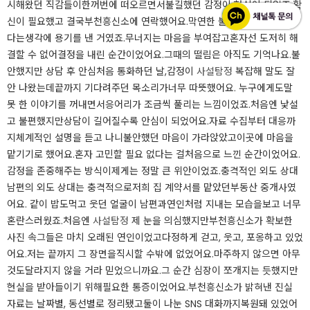
시해왔던 직감들이한꺼번에 떠오르면서불길했던 감정이 현실이 되었죠.확
신이 필요했고 결국부천흥신소에 연락했어요.막연한 불안보다 진실이 낫
다는생각에 용기를 낸 거였죠.무너지는 마음을 부여잡고혼자선 도저히 해
결할 수 없어결정을 내린 순간이었어요.그때의 떨림은 아직도 기억나요.불
안했지만 상담 후 안심처음 통화하던 날,감정이
사설탐정
복잡해 말도 잘
안 나왔는데끝까지 기다려주던 목소리가너무 따뜻했어요. 누구에게도말
못 한 이야기를 꺼내면서응어리가 조금씩 풀리는 느낌이었죠.처음엔 낯설
고 불편했지만상담이 길어질수록 안심이 되었어요.자료 수집부터 대응까
지체계적인 설명을 듣고 나니불안했던 마음이 가라앉았고이곳에 마음을
맡기기로 했어요.혼자 고민할 필요 없다는 걸처음으로 느낀 순간이었어요.
감정을 존중해주는 방식이제게는 정말 큰 위안이었죠.충격적인 외도 상대
남편의 외도 상대는 충격적으로저희 집 계약서를 맡았던부동산 중개사였
어요. 같이 밥도먹고 웃던 얼굴이 남편과연인처럼 지내는 모습을보고 너무
혼란스러웠죠.처음엔
사설탐정
제 눈을 의심했지만부천흥신소가 확보한
사진 속그들은 마치 오래된 연인이었고다정하게 걷고, 웃고, 포옹하고 있었
어요.저는 끝까지 그 장면을직시할 수밖에 없었어요.마주하지 않으면 아무
것도달라지지 않을 거라 믿었으니까요.그 순간 심장이 쪼개지는 듯했지만
현실을 받아들이기 위해필요한 통증이었어요.부천흥신소가 밝혀낸 진실
자료는 날짜별, 동선별로 정리됐고둘이 나눈 SNS 대화까지복원돼 있었어