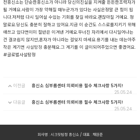
천흥신소는 단순한흥신소가 아니라 당신의진실을 지켜줄 든든한조력자가
될 거예요.사람이 가장 약해질 때누군가가 있다는 사실은정말 큰 힘이 됩
니다.저처럼 다시 일어설 수있는 기회를 찾길 바라요.괜찮아질 거예요. 정
말로요.당신도 충분히 잘하고 있어요.지금 이 순간도 스스로를지키기 위해
애쓰고 있다면이미 절반은 이겨낸 거예요.무너진 자리에서 다시일어나는
건 결코쉽지 않지만,혼자가 아니라는 걸잊지 마세요.용기를 내는 데는아주
작은 계기면
사설탐정
충분해요.그 계기를 이 글이되어주었으면 좋겠어요.​​​
#글로벌사설탐정
이전글
흥신소 심부름센터 의뢰비용 필수 체크사항 5가지!
25.05.24
다음글
흥신소 심부름센터 의뢰비용 필수 체크사항 5가지!
25.05.24
회사명 : 시크릿탐정 흥신소 / 대표 : 채원준