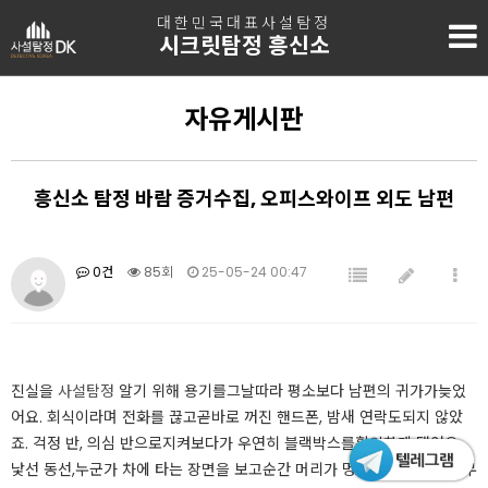
대한민국대표사설탐정
시크릿탐정 흥신소
자유게시판
흥신소 탐정 바람 증거수집, 오피스와이프 외도 남편
0건
85회
25-05-24 00:47
진실을
사설탐정
알기 위해 용기를그날따라 평소보다 남편의 귀가가늦었
어요. 회식이라며 전화를 끊고곧바로 꺼진 핸드폰, 밤새 연락도되지 않았
죠. 걱정 반, 의심 반으로지켜보다가 우연히 블랙박스를확인하게 됐어요.
낯선 동선,누군가 차에 타는 장면을 보고순간 머리가 멍해졌어요.그동안 무