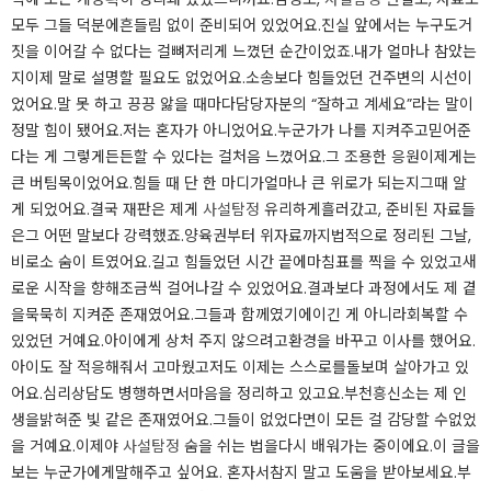
모두 그들 덕분에흔들림 없이 준비되어 있었어요.진실 앞에서는 누구도거
짓을 이어갈 수 없다는 걸뼈저리게 느꼈던 순간이었죠.내가 얼마나 참았는
지이제 말로 설명할 필요도 없었어요.소송보다 힘들었던 건주변의 시선이
었어요.말 못 하고 끙끙 앓을 때마다담당자분의 “잘하고 계세요”라는 말이
정말 힘이 됐어요.저는 혼자가 아니었어요.누군가가 나를 지켜주고믿어준
다는 게 그렇게든든할 수 있다는 걸처음 느꼈어요.그 조용한 응원이제게는
큰 버팀목이었어요.힘들 때 단 한 마디가얼마나 큰 위로가 되는지그때 알
게 되었어요.결국 재판은 제게
사설탐정
유리하게흘러갔고, 준비된 자료들
은그 어떤 말보다 강력했죠.양육권부터 위자료까지법적으로 정리된 그날,
비로소 숨이 트였어요.길고 힘들었던 시간 끝에마침표를 찍을 수 있었고새
로운 시작을 향해조금씩 걸어나갈 수 있었어요.결과보다 과정에서도 제 곁
을묵묵히 지켜준 존재였어요.그들과 함께였기에이긴 게 아니라회복할 수
있었던 거예요.아이에게 상처 주지 않으려고환경을 바꾸고 이사를 했어요.
아이도 잘 적응해줘서 고마웠고저도 이제는 스스로를돌보며 살아가고 있
어요.심리상담도 병행하면서마음을 정리하고 있고요.부천흥신소는 제 인
생을밝혀준 빛 같은 존재였어요.그들이 없었다면이 모든 걸 감당할 수없었
을 거예요.이제야
사설탐정
숨을 쉬는 법을다시 배워가는 중이에요.이 글을
보는 누군가에게말해주고 싶어요. 혼자서참지 말고 도움을 받아보세요.부