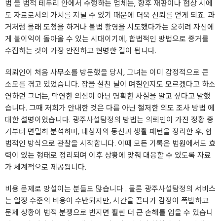
법 을 법적 테두리 안에서 수행하는 업체는, 향후 재판이나 협상 시에
도 자료로서의 가치를 지닐 수 있기 때문에 더욱 신뢰를 얻게 되죠. 과
거처럼 몰래 도청을 하거나 불법 촬영을 시도했다가는 오히려 자신에
게 불이익이 돌아올 수 있는 시대이기에, 합법적인 방법으로 증거를
수집하는 것이 가장 안전하고 현명한 길이 됩니다.
의뢰인이 처음 사무소를 방문했을 당시, 그녀는 이미 감정적으로 큰
소모를 겪고 있었습니다. 잠을 설친 날이 며칠인지도 모르겠다고 하소
연하던 그녀는, 막연한 의심이 아닌 명확한 사실을 알고 싶다고 말했
습니다. 그때 저희가 안내한 것은 다름 아닌 철저한 외도 조사 방법 에
대한 설명이었습니다. 광주
사설탐정
의 방법는 의뢰인이 가진 정황 증
거부터 면밀히 분석하며, 대상자의 동선과 생활 패턴을 정리한 후, 합
법적인 방식으로 관찰을 시작합니다. 이때 모든 기록은 법원에서도 효
력이 있는 형태로 정리되며 이후 상황에 맞춰 대응할 수 있도록 자료
가 체계적으로 제공됩니다.
비용 문제로 망설이는 분들도 많습니다 . 물론 광주
사설탐정
의 서비스
는 일정 수준의 비용이 수반되지만, 시간을 끌다가 감정이 폭발하고
문제 상황이 법적 분쟁으로 번지면 훨씬 더 큰 손해를 입을 수 있습니