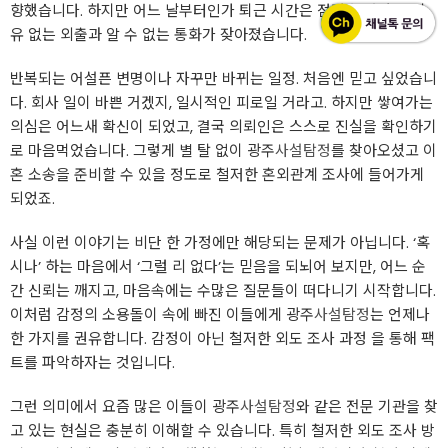
향했습니다. 하지만 어느 날부터인가 퇴근 시간은 점점 늦어졌고, 이
유 없는 외출과 알 수 없는 통화가 잦아졌습니다.
반복되는 어설픈 변명이나 자꾸만 바뀌는 일정. 처음엔 믿고 싶었습니
다. 회사 일이 바쁜 거겠지, 일시적인 피로일 거라고. 하지만 쌓여가는
의심은 어느새 확신이 되었고, 결국 의뢰인은 스스로 진실을 확인하기
로 마음먹었습니다. 그렇게 별 탈 없이 광주
사설탐정
를 찾아오셨고 이
혼 소송을 준비할 수 있을 정도로 철저한 혼외관계 조사에 들어가게
되었죠.
사실 이런 이야기는 비단 한 가정에만 해당되는 문제가 아닙니다. ‘혹
시나’ 하는 마음에서 ‘그럴 리 없다’는 믿음을 되뇌어 보지만, 어느 순
간 신뢰는 깨지고, 마음속에는 수많은 질문들이 떠다니기 시작합니다.
이처럼 감정의 소용돌이 속에 빠진 이들에게 광주
사설탐정
는 언제나
한 가지를 권유합니다. 감정이 아닌 철저한 외도 조사 과정 을 통해 팩
트를 파악하자는 것입니다.
그런 의미에서 요즘 많은 이들이 광주
사설탐정
와 같은 전문 기관을 찾
고 있는 현실은 충분히 이해할 수 있습니다. 특히 철저한 외도 조사 방