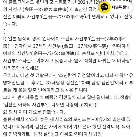
이 블로그에서도 몇번의 포스트로 지난 2024년 12월에 ‘김전일 37세
의 사건부’(金田一37歳の事件簿)가 별안간 급전개로 완결된 후 ‘김
전일 아빠의 사건부’(金田一パパの事件簿)가 연재되고 있다고 전했
습니다.
(
1) 일본 원작의 경우 ‘긴다이치 소년의 사건부’(金田一少年の事件
簿)- ‘긴다이치 37세의 사건부’(金田一37歳の事件簿)- ‘긴다이치
아빠의 사건부’(金田一パパの事件簿)의 순서로 ‘긴다이치 〇〇의
사건부’ 스타일로 이어지고 있습니다. 앞에 직책만 바뀌는 ‘시마과장’
시리즈와 비슷해요.
우리나라에선 첫 정발판에서 ‘소년
탐정
김전일’이라고 나와서 워낙 유
명해진만큼 그 후로는 ‘37세
탐정
김전일’ ‘아빠
탐정
김전일’이라고 부
르는 게 운을 맞춘 번역이라고 생각은 합니다.
그래서 번역제목을 ‘아빠
탐정
김전일’이라고 일단 달아봅니다. 정발이
‘김전일 아빠의 사건부’로 나오면 나중에 고치죠. (
2) 당시 이미 개요를 전했습니다.
출판사에서 강조해 놓은 새 시리즈의 포인트는 -미유키와 결혼해 있
었다! -미유키와 김전일 사이에 ‘아이’가! -설마 했던 전격퇴직! 육아
에 전념하기로 -
탐정
설립! 그 이름도 ‘긴다이치
탐정
’