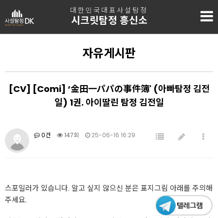
대한민국대표사설탐정
시크릿탐정 흥신소
자유게시판
[CV] [Comi] ‘金田一パパの事件簿' (아빠탐정 김전
일) 1권. 아이딸린 탐정 김전일
0건
147회
25-06-16 16:29
스포일러가 있습니다. 알고 싶지 않으신 분은 표지그림 아래를 주의해
주세요.