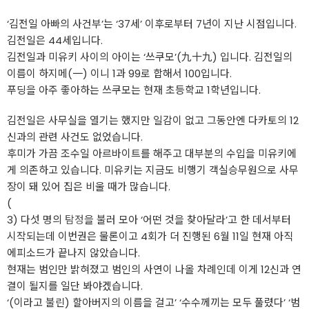
‘김전일 아빠의 사건부’는 ‘37세’ 이후로부터 7년이 지난 시점입니다.
김전일은 44세입니다.
김전일과 미유키 사이의 아이는 ‘쓰쿠모’(九十九) 입니다. 김전일의
이름이 하지메(一) 이니 1과 99로 합해서 100입니다.
푸딩을 아주 좋아하는 쓰쿠모는 현재 초등학교 1학년입니다.
김전일은 사무실을 열기는 했지만 일감이 없고 그동안엔 다카토의 12
신과의 관련 사건도 없었습니다.
후미가 가끔 조수일 아르바이트를 해주고 대부분의 수입을 미유키에
게 의존하고 있습니다. 미유키는 지금도 비행기 객실승무원으로 사무
장이 돼 있어 집은 비울 때가 많습니다.
(
3) 다섯 명의
탐정
을 불러 모아 ‘어떤 것을 찾아달라’고 한 데서부터
시작되는데 이번권은 물론이고 4회가 더 진행된 6월 11일 현재 아직
에피소드가 끝나지 않았습니다.
현재는 범인만 밝혀졌고 범인의 사연이 나올 차례인데 이게 12신과 연
결이 될지를 일단 봐야겠습니다.
‘(이라고 불린) 할아버지의 이름을 걸고’ ‘수수께끼는 모두 풀렸다’ ‘범