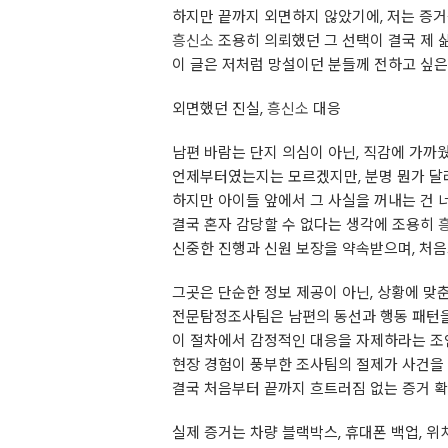
하지만 끝까지 외면하지 않았기에, 저는 증거
흥신소
조용히 의뢰했던 그 선택이 결국 제 
이 글은 저처럼 망설이던 분들께 전하고 싶은
외면했던 진실,
흥신소
대응
남편 바람는 단지 의심이 아닌, 직감에 가까
언제부터였는지는 모르겠지만, 분명 뭔가 달
하지만 아이들 앞에서 그 사실을 꺼내는 건 
결국 혼자 감당할 수 없다는 생각에 조용히
신중한 진행과 신원 보장을 약속받으며, 처음
그곳은 단순한 정보 제공이 아닌, 상황에 맞
전문탐정조사팀은 남편의 동선과 행동 패턴
이 절차에서 감정적인 대응을 자제하라는 조
현장 경험이 풍부한 조사팀의 절제가 사건을
결국 처음부터 끝까지 흐트러짐 없는 증거 
실제 증거는 차량 블랙박스, 휴대폰 백업, 위