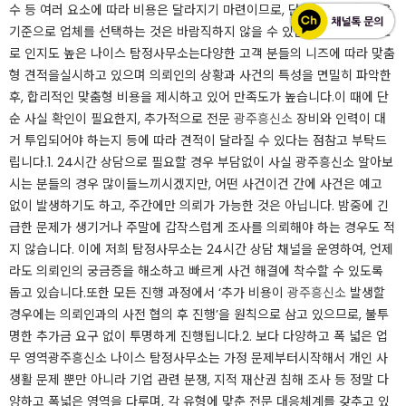
수 등 여러 요소에 따라 비용은 달라지기 마련이므로, 단순히 ‘저렴함’만을
기준으로 업체를 선택하는 것은 바람직하지 않을 수 있습니다.​광주흥신소
로 인지도 높은 나이스 탐정사무소는다양한 고객 분들의 니즈에 따라 맞춤
형 견적을실시하고 있으며 의뢰인의 상황과 사건의 특성을 면밀히 파악한
후, 합리적인 맞춤형 비용을 제시하고 있어 만족도가 높습니다.​이 때에 단
순 사실 확인이 필요한지, 추가적으로 전문
광주흥신소
장비와 인력이 대
거 투입되어야 하는지 등에 따라 견적이 달라질 수 있다는 점참고 부탁드
립니다.​​1. 24시간 상담으로 필요할 경우 부담없이 사실 광주흥신소 알아보
시는 분들의 경우 많이들느끼시겠지만, 어떤 사건이건 간에 사건은 예고
없이 발생하기도 하고, 주간에만 의뢰가 가능한 것은 아닙니다. ​밤중에 긴
급한 문제가 생기거나 주말에 갑작스럽게 조사를 의뢰해야 하는 경우도 적
지 않습니다. ​이에 저희 탐정사무소는 24시간 상담 채널을 운영하여, 언제
라도 의뢰인의 궁금증을 해소하고 빠르게 사건 해결에 착수할 수 있도록
돕고 있습니다.​또한 모든 진행 과정에서 ‘추가 비용이
광주흥신소
발생할
경우에는 의뢰인과의 사전 협의 후 진행’을 원칙으로 삼고 있으므로, 불투
명한 추가금 요구 없이 투명하게 진행됩니다.​​​2. 보다 다양하고 폭 넓은 업
무 영역광주흥신소 나이스 탐정사무소는 가정 문제부터시작해서 개인 사
생활 문제 뿐만 아니라 기업 관련 분쟁, 지적 재산권 침해 조사 등 정말 다
양하고 폭넓은 영역을 다루며, 각 유형에 맞춘 전문 대응체계를 갖추고 있