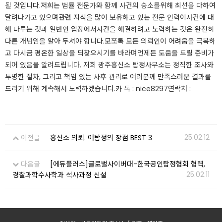
될 것입니다.​​저희는 법률 전문가와 함께 사건의 승소를위해 최선을 다하여
달려나가고 있으며관련 지식을 많이 보유하고 있는 전문 인력이사건에 대
해 다루는 것과 일반인 입장에서사건을 해결하려고 노력하는 것은 완전히
다른 개념임을 알아 두셔야 합니다.​모쪼록 모든 의뢰인이 어려움을 극복하
고 다시금 평온한 일상을 되찾으시기를 바라며언제든 도움을 드릴 준비가
되어 있음을 알려드립니다. ​저희 광주흥신소 탐정사무소는 정직한 조사와
투명한 절차, 그리고 책임 있는 사후 관리로 여러분께 만족스러운 결과를
드리기 위해 계속해서 노력하겠습니다.​카 톡 : nice8297연락처 : ​
25.02.12
이전글
흥신소 의뢰. 여탐정의 장점 BEST 3
다음글
[에듀플러스]글로벌사이버대-한국공인탐정협회 협력,
25.02.11
경찰과학수사학과 석사과정 신설