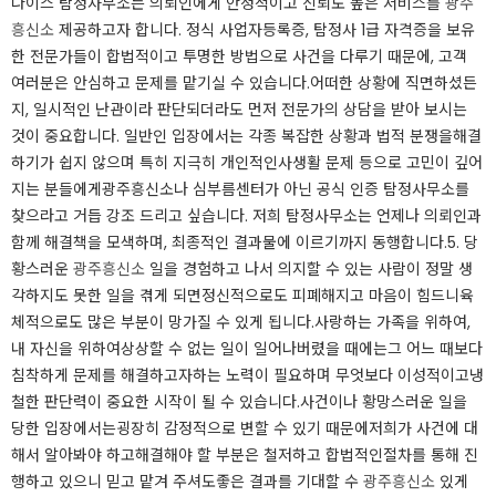
나이스 탐정사무소는 의뢰인에게 안정적이고 신뢰도 높은 서비스를
광주
흥신소
제공하고자 합니다. ​정식 사업자등록증, 탐정사 1급 자격증을 보유
한 전문가들이 합법적이고 투명한 방법으로 사건을 다루기 때문에, 고객
여러분은 안심하고 문제를 맡기실 수 있습니다.​어떠한 상황에 직면하셨든
지, 일시적인 난관이라 판단되더라도 먼저 전문가의 상담을 받아 보시는
것이 중요합니다. ​일반인 입장에서는 각종 복잡한 상황과 법적 분쟁을해결
하기가 쉽지 않으며 특히 지극히 개인적인사생활 문제 등으로 고민이 깊어
지는 분들에게광주흥신소나 심부름센터가 아닌 공식 인증 탐정사무소를
찾으라고 거듭 강조 드리고 싶습니다. ​저희 탐정사무소는 언제나 의뢰인과
함께 해결책을 모색하며, 최종적인 결과물에 이르기까지 동행합니다.​​​5. 당
황스러운
광주흥신소
일을 경험하고 나서 의지할 수 있는 사람이 정말 생
각하지도 못한 일을 겪게 되면정신적으로도 피폐해지고 마음이 힘드니육
체적으로도 많은 부분이 망가질 수 있게 됩니다.​사랑하는 가족을 위하여,
내 자신을 위하여상상할 수 없는 일이 일어나버렸을 때에는그 어느 때보다
침착하게 문제를 해결하고자하는 노력이 필요하며 무엇보다 이성적이고냉
철한 판단력이 중요한 시작이 될 수 있습니다.​사건이나 황망스러운 일을
당한 입장에서는굉장히 감정적으로 변할 수 있기 때문에저희가 사건에 대
해서 알아봐야 하고해결해야 할 부분은 철저하고 합법적인절차를 통해 진
행하고 있으니 믿고 맡겨 주셔도좋은 결과를 기대할 수
광주흥신소
있게