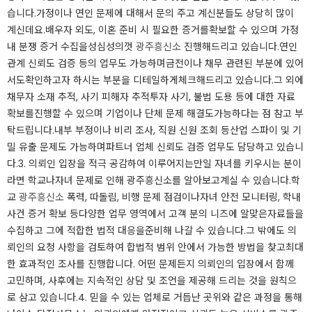
습니다.​가정이나 연인 문제에 대해서 문의 주고 계신분들도 상당히 많이
계신데요.​배우자 외도, 이혼 준비 시 필요한 증거를확보할 수 있으며 가정
내 분쟁 증거 수집을성심성의껏
광주흥신소
진행해드리고 있습니다.​연인
관계 신뢰도 검증 등의 업무도 가능하며금전이나 채무 관련된 부분에 있어
서도확인하고자 하시는 부분을 디테일하게체크해드리고 있습니다.​그 외에
채무자 소재 추적, 사기 피해자 추적투자 사기, 불법 도용 등에 대한 자료
확보를진행할 수 있으며 기업이나 단체 문제 해결도가능하다는 점 참고 부
탁드립니다.​내부 부정이나 비리 조사, 직원 신원 조회 등산업 스파이 및 기
밀 유출 문제도 가능하며파트너 업체 신뢰도 검증 업무도 담당하고 있습니
다.​​​3. 의뢰인 입장을 적극 공감하여 이루어지는만일 자녀를 키우시는 분이
라면 학교나자녀 문제로 인해 광주흥신소를 알아보고계실 수 있습니다.​학
교
광주흥신소
폭력, 따돌림, 비행 문제 점검이나자녀 안전 모니터링, 학내
사건 증거 확보 등다양한 업무 영역에서 고객 분의 니즈에 알맞은자료들을
수집하고 그에 적합한 법적 대응을준비해 나갈 수 있습니다.​그 밖에도 의
뢰인의 요청 사항을 검토하여 합법적 범위 안에서 가능한 방법을 찾고최대
한 효과적인 조사를 진행합니다. ​어떤 문제든지 의뢰인의 입장에서 함께
고민하며, 사후에는 지속적인 상담 및 조언을 제공해 드리는 것을 원칙으
로 삼고 있습니다.​​​4. 믿을 수 있는 업체로 거듭난 곳위와 같은 과정을 통해