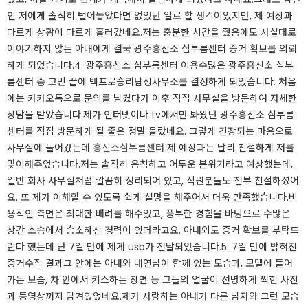
인 저에게 솔직히 털어놓았다면 없었던 일로 할 생각이었지만, 제 예상과
다르게 상황이 다르게 흘러갔네요.​​저는 충분한 시간을 줬음에도 사실대로
이야기하지 않는 아내에게 결국 광주흥신소 심부름센터 증거 확보를 의뢰
하게 되었습니다.​4. 광주흥신소 심부름센터 이용수많은 광주흥신소 심부
름센터 중 고민 끝에 백프로승리탐정사무소를 결정하게 되었습니다. 처음
에는 카카오톡으로 문의를 남겼다가 이후 직접 사무실을 방문하여 자세한
상담을 받았습니다.​​제가 인터넷이나 tv에서만 봐왔던 광주흥신소 심부름
센터를 직접 방문하게 될 줄은 정말 몰랐네요. 그렇게 긴장되는 마음으로
사무실에 들어갔는데
흥신소심부름센터
제 예상과는 달리 친절하게 저를
맞이해주었습니다.​​저는 솔직히 음침하고 어두운 분위기라고 예상했는데,
일반 회사 사무실처럼 깔끔히 정리되어 있고, 직원분들도 전부 친절하셨어
요. 또 제가 이해할 수 있도록 쉽게 설명을 해주어서 더욱 만족했습니다.​​비
용적인 측면은 최대한 배려를 해주었고, 풍부한 경험을 바탕으로 수많은
상간 소송에서 승소하신 경력이 있더라고요. 아내외도 증거 확보를 부탁드
린다 했는데 단 7일 만에 제게 usb가 전달되었습니다.​5. 7일 만에 밝혀진
증거수집 결과그 안에는 아내와 내연남이 함께 있는 모습과, 모텔에 들어
가는 모습, 차 안에서 키스하는 장면 등 그들의 얼굴이 선명하게 찍힌 사진
과 동영상까지 담겨있었네요.​​제가 사랑하는 아내가 다른 남자와 그런 모습