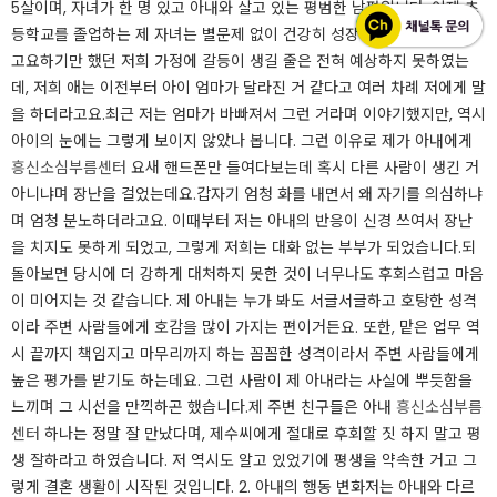
5살이며, 자녀가 한 명 있고 아내와 살고 있는 평범한 남편입니다. 이제 초
등학교를 졸업하는 제 자녀는 별문제 없이 건강히 성장 중입니다.​​이렇게
고요하기만 했던 저희 가정에 갈등이 생길 줄은 전혀 예상하지 못하였는
데, 저희 애는 이전부터 아이 엄마가 달라진 거 같다고 여러 차례 저에게 말
을 하더라고요.​​최근 저는 엄마가 바빠져서 그런 거라며 이야기했지만, 역시
아이의 눈에는 그렇게 보이지 않았나 봅니다. 그런 이유로 제가 아내에게
흥신소심부름센터
요새 핸드폰만 들여다보는데 혹시 다른 사람이 생긴 거
아니냐며 장난을 걸었는데요.​​갑자기 엄청 화를 내면서 왜 자기를 의심하냐
며 엄청 분노하더라고요. 이때부터 저는 아내의 반응이 신경 쓰여서 장난
을 치지도 못하게 되었고, 그렇게 저희는 대화 없는 부부가 되었습니다.​​되
돌아보면 당시에 더 강하게 대처하지 못한 것이 너무나도 후회스럽고 마음
이 미어지는 것 같습니다. 제 아내는 누가 봐도 서글서글하고 호탕한 성격
이라 주변 사람들에게 호감을 많이 가지는 편이거든요. ​​또한, 맡은 업무 역
시 끝까지 책임지고 마무리까지 하는 꼼꼼한 성격이라서 주변 사람들에게
높은 평가를 받기도 하는데요. 그런 사람이 제 아내라는 사실에 뿌듯함을
느끼며 그 시선을 만끽하곤 했습니다.​​제 주변 친구들은 아내
흥신소심부름
센터
하나는 정말 잘 만났다며, 제수씨에게 절대로 후회할 짓 하지 말고 평
생 잘하라고 하였습니다. 저 역시도 알고 있었기에 평생을 약속한 거고 그
렇게 결혼 생활이 시작된 것입니다. ​2. 아내의 행동 변화저는 아내와 다르