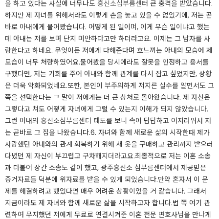
을 하고 있다는 사실에 너무나도
흥신소심부름센터
큰 충격을 받았습니다.
하지만 제 자녀를 위해서라도 이렇게 손을 놓고 있을 수 없었기에, 저는 곧
바로 아내에게 물어봤습니다. ​​어떻게 된 일이며, 이게 무슨 일이냐고 했는
데 아내는 저를 보며 단지 미안하다고만 하더라고요. 이제는 그 남자를 사
랑한다고 하네요. 무엇이든 저에게 다해준다며 흐느끼는 아내의 모습에 제
모습이 너무 처량하였어요.​​물어봤을 당시에라도 잘못을 인정하고 용서를
구했다면, 저는 기회를 주어 아내와 함께 관계를 다시 잡고 싶었지만, 상황
은 더욱 악화되었네요.​​또한, 본인이 부주의하게 저지른 실수를 알면서도 그
쪽을 선택한다는 그 말이 저에게는 더 큰 상처로 돌아왔습니다. 제 자신은
그렇다고 쳐도 어떻게 자녀에게 그럴 수 있는지 이해가 되지 않았습니다.
그런 아내의
흥신소심부름센터
태도를 보니 속이 답답하고 어지러워서 저
는 곧바로 그 집을 나왔습니다.​6. 자녀와 함께 새로운 삶의 시작한때 제가
사랑했던 아내와의 관계 회복하기 위해 새 옷을 구매하고 관리까지 받으러
다녔던 제 자신이 부끄럽고 구차해지더라고요.​​최종적으로 저는 이혼 소송
과 더불어 상간 소송도 같이 했고, 광주흥신소 심부름센터에서 제공받은
증거자료들 덕분에 위자료를 받을 수 있게 되었습니다.​​만약 혼자서 이 문
제를 해결하려고 했었다면 매우 어려운 상황이었을 거 같습니다. 그래서
지금이라도 제 자녀와 함께 새로운 삶을 시작하고자 합니다.​​법 쪽 여기 관
련하여 무지했던 저에게 무료로 연결시켜준 이혼 전문 변호사님을 만나게