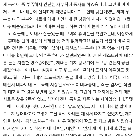
게 능력이 좀 부족해서 간단한 사무직에 종사를 하였습니다. 그런데 이마
저도 코로나 때문에 실직하게 되었습니다. 그로 인해 맞벌이였던 저희 부
부는 다른 부부와 다르게 아내만 일하게 된 상황에 처하게 되었어요. 그런
이유 때문일까요?​​이후 아내는 저를 대하는 방식이 눈에 띄게 달라지더라
고요. 최근에는 아내가 잠들었을 때 그녀의 휴대폰을 확인하는데, 이상하게
도 휴대폰 안의 내용이 삭제된 듯 거의 없더라고요.​​잠들기 직전에 바로 지
웠던 것처럼 아무런 흔적이 없어서,
흥신소심부름센터
자주 입는 바지 주
머니를 확인해 보니, 영수증 하나가 발견되었습니다.​​비싼 레스토랑에 꽤 많
은 돈을 지불한 영수증이었고, 저와는 가지 않았기에 누구랑 갔는지 궁금
해졌습니다. 이때부터 심장이 마구 뛰고 손이 떨려서 도저히 아무것도 못
했고, 결국 저는 아내의 노트북까지 손을 대게 되었습니다. ​3. 컴퓨터 상의
메신저 대화아내 노트북에 저장된 카카오톡 대화중에는 최근 입사한 직원
과 대화를 한 것을 우연히 보게 되었습니다. 그런데 그 대화에는 거의 매일
서로를 찾은 연락이었고, 심지어 전화 통화도 자주 하는 사이였습니다.​​끝맺
음에는 이제 자야겠다. 사랑한다라는 말도 있었고, 저는 더 이상 할 말이 떠
오르지 않더라고요.​​그렇게 그날 바로 아내를 깨워서 따지고 싶었지만, 제가
입을 상처가
흥신소심부름센터
너무 걱정되어 잠도 못 자고 밤을 새웠습니
다.​​시간이 지나 밝혀진 바에 따르면, 내연남이 먼저 제 아내에게 호감을 표
했고, 이를 계기로 관계가 계속해서 발전하게 되었다고 하네요.​​그래도 남편