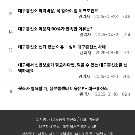
대구흥신소 의뢰비용, 꼭 알아야 할 체크포인트
15
관리자
2025-01-23
746
대구흥신소 이용자 90%가 만족한 이유는?
14
관리자
2025-04-21
714
대구흥신소 신뢰 있는 이유 – 실제 대구흥신소 사례
13
관리자
2025-08-19
701
대구에서 신변보호가 필요하다면, 믿을 수 있는 대구흥신소를 선
12
택하세요
관리자
2025-01-20
700
뒷조사 필요할 때, 심부름센터 비용은? - 대구흥신소
11
관리자
2025-01-16
684
회사명 : 시크릿탐정 흥신소 / 대표 : 채원준
대구지사 주소 : 대구 달서구 장기동 45
본사주소 : 서울시 서초구 강남대로 34길8 유.엘.아이빌딩 3층