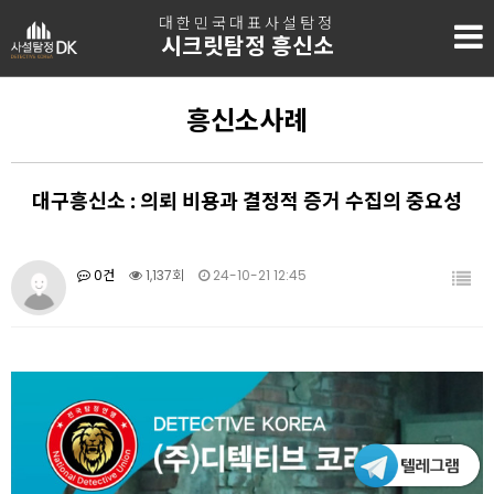
대한민국대표사설탐정
시크릿탐정 흥신소
흥신소사례
대구흥신소 : 의뢰 비용과 결정적 증거 수집의 중요성
0건
1,137회
24-10-21 12:45