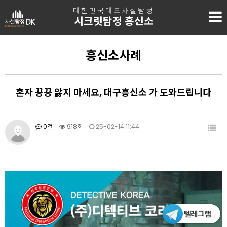
대한민국대표사설탐정
시크릿탐정 흥신소
흥신소사례
혼자 끙끙 앓지 마세요, 대구흥신소 가 도와드립니다
0건
918회
25-02-14 11:44